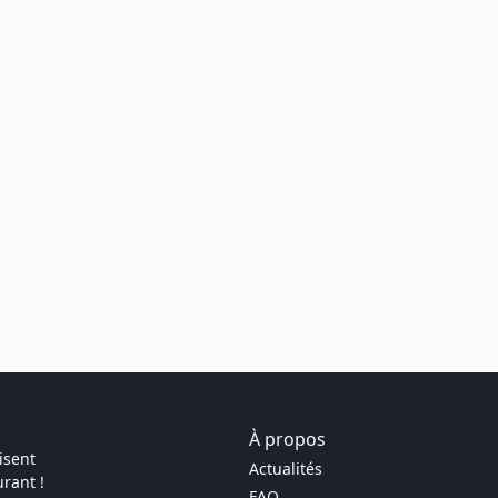
À propos
isent
Actualités
rant !
FAQ