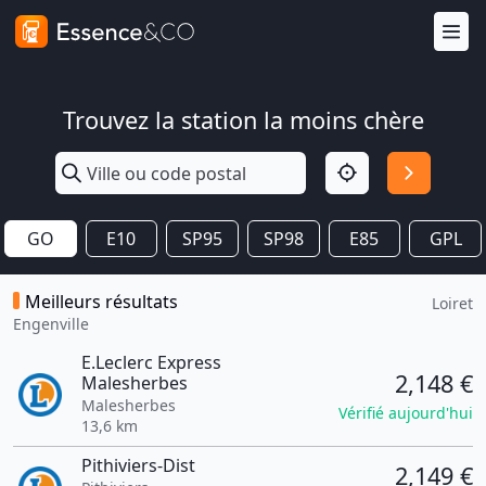
Trouvez la station la moins chère
GO
E10
SP95
SP98
E85
GPL
Meilleurs résultats
Loiret
Engenville
E.Leclerc Express
2,148 €
Malesherbes
Malesherbes
Vérifié aujourd'hui
13,6 km
Pithiviers-Dist
2,149 €