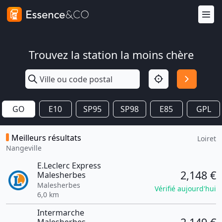
Trouvez la station la moins chère
GO
E10
SP95
SP98
E85
GPL
Meilleurs résultats
Loiret
Nangeville
E.Leclerc Express
2,148 €
Malesherbes
Malesherbes
Vérifié aujourd'hui
6,0 km
Intermarche