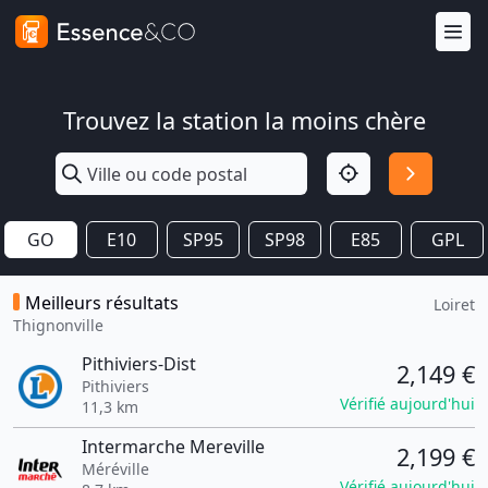
Trouvez la station la moins chère
GO
E10
SP95
SP98
E85
GPL
Meilleurs résultats
Loiret
Thignonville
Pithiviers-Dist
2,149 €
Pithiviers
Vérifié aujourd'hui
11,3 km
Intermarche Mereville
2,199 €
Méréville
Vérifié aujourd'hui