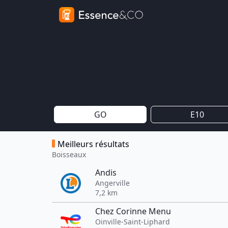
GO
E10
Meilleurs résultats
Boisseaux
Andis
Angerville
7,2 km
Chez Corinne Menu
Oinville-Saint-Liphard