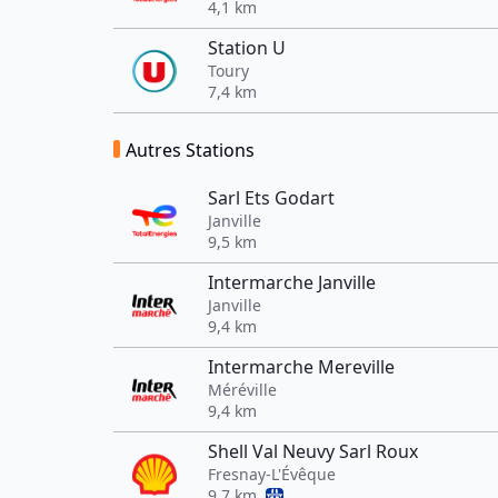
4,1 km
Station U
Toury
7,4 km
Autres Stations
Sarl Ets Godart
Janville
9,5 km
Intermarche Janville
Janville
9,4 km
Intermarche Mereville
Méréville
9,4 km
Shell Val Neuvy Sarl Roux
Fresnay-L'Évêque
9,7 km