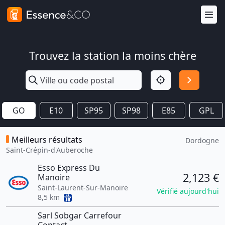
Trouvez la station la moins chère
GO
E10
SP95
SP98
E85
GPL
Meilleurs résultats
Dordogne
Saint-Crépin-d'Auberoche
Esso Express Du
2,123 €
Manoire
Saint-Laurent-Sur-Manoire
Vérifié aujourd'hui
8,5 km
Sarl Sobgar Carrefour