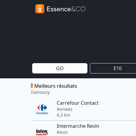
GO
E10
Meilleurs résultats
Damouzy
Carrefour Contact
Renwez
6,3 km
Intermarche Revin
Revin