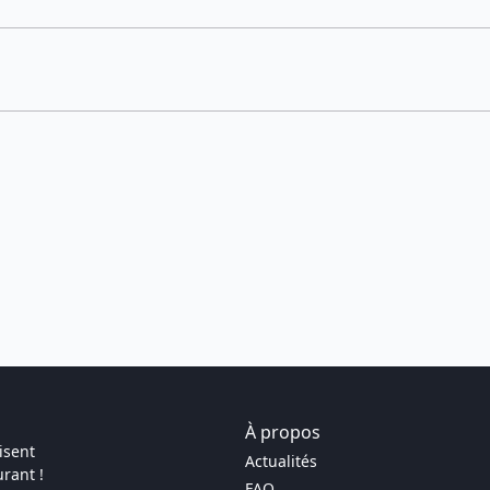
À propos
isent
Actualités
rant !
FAQ