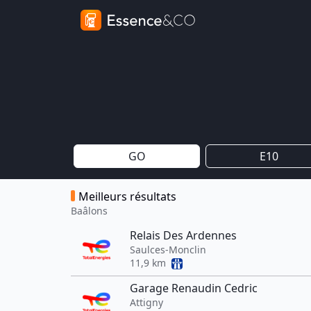
GO
E10
Meilleurs résultats
Baâlons
Relais Des Ardennes
Saulces-Monclin
11,9 km
Garage Renaudin Cedric
Attigny