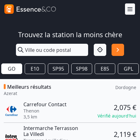
Trouvez la station la moins chère
GO
E10
SP95
SP98
E85
GPL
Meilleurs résultats
Dordogne
Azerat
Carrefour Contact
2,075 €
Thenon
Vérifié aujourd'hui
3,5 km
Intermarche Terrasson
2,119 €
La Villedi