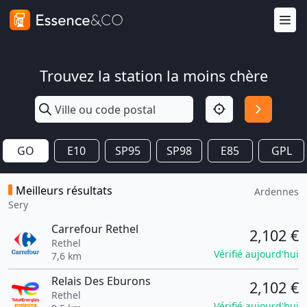
Trouvez la station la moins chère
GO
E10
SP95
SP98
E85
GPL
Meilleurs résultats
Ardennes
Sery
Carrefour Rethel
2,102 €
Rethel
Vérifié aujourd'hui
7,6 km
Relais Des Eburons
2,102 €
Rethel
Vérifié aujourd'hui