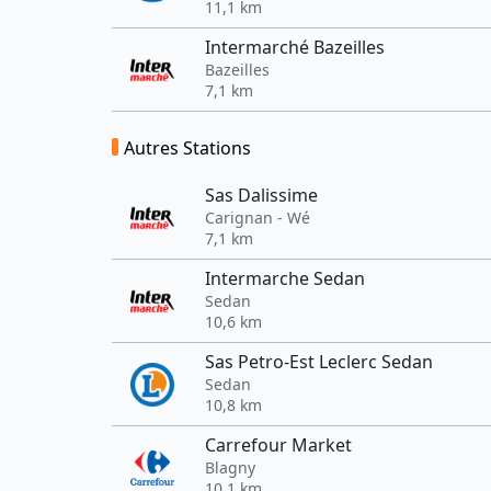
11,1 km
Intermarché Bazeilles
Bazeilles
7,1 km
Autres Stations
Sas Dalissime
Carignan - Wé
7,1 km
Intermarche Sedan
Sedan
10,6 km
Sas Petro-Est Leclerc Sedan
Sedan
10,8 km
Carrefour Market
Blagny
10,1 km