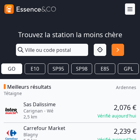
Trouvez la station la moins chère
GO
E10
SP95
SP98
E85
GPL
Meilleurs résultats
Ardennes
Tétaigne
Sas Dalissime
2,076 €
Carignan - Wé
Vérifié aujourd'hui
2,5 km
Carrefour Market
2,239 €
Blagny
Vérifié aujourd'hui