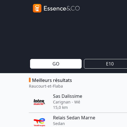
GO
E10
Meilleurs résultats
Raucourt-et-Flaba
Sas Dalissime
Carignan - Wé
15,0 km
Relais Sedan Marne
Sedan