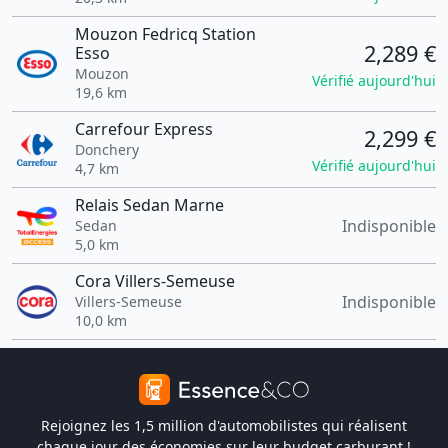
Mouzon Fedricq Station
2,289 €
Esso
Mouzon
Vérifié aujourd'hui
19,6 km
Carrefour Express
2,299 €
Donchery
Vérifié aujourd'hui
4,7 km
Relais Sedan Marne
Indisponible
Sedan
5,0 km
Cora Villers-Semeuse
Indisponible
Villers-Semeuse
10,0 km
Rejoignez les 1,5 million d'automobilistes qui réalisent
chaque jour des économies sur leur budget carburant !