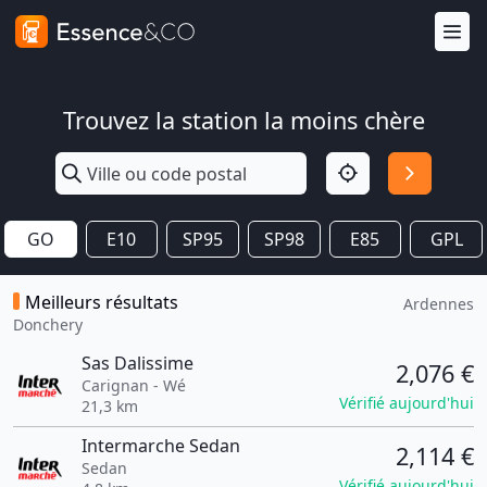
Trouvez la station la moins chère
GO
E10
SP95
SP98
E85
GPL
Meilleurs résultats
Ardennes
Donchery
Sas Dalissime
2,076 €
Carignan - Wé
Vérifié aujourd'hui
21,3 km
Intermarche Sedan
2,114 €
Sedan
Vérifié aujourd'hui