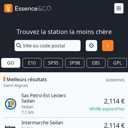
Trouvez la station la moins chère
GO
E10
SP95
SP98
E85
GPL
Meilleurs résultats
Ardennes
Saint-Aignan
Sas Petro-Est Leclerc
2,114 €
Sedan
Sedan
Vérifié aujourd'hui
7,1 km
Intermarche Sedan
2,114 €