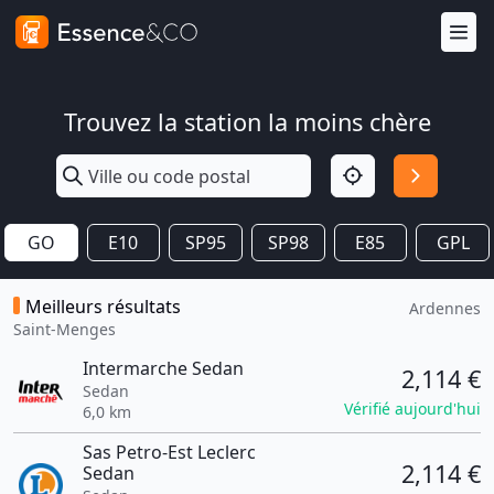
Trouvez la station la moins chère
GO
E10
SP95
SP98
E85
GPL
Meilleurs résultats
Ardennes
Saint-Menges
Intermarche Sedan
2,114 €
Sedan
Vérifié aujourd'hui
6,0 km
Sas Petro-Est Leclerc
2,114 €
Sedan