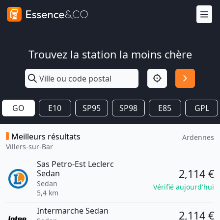
Trouvez la station la moins chère
GO
E10
SP95
SP98
E85
GPL
Meilleurs résultats
Ardennes
Villers-sur-Bar
Sas Petro-Est Leclerc
2,114 €
Sedan
Sedan
Vérifié aujourd'hui
5,4 km
Intermarche Sedan
2,114 €