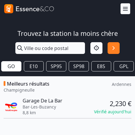
Trouvez la station la moins chère
GO
E10
SP95
SP98
E85
GPL
Meilleurs résultats
Ardennes
Champigneulle
Garage De La Bar
2,230 €
Bar-Les-Buzancy
Vérifié aujourd'hui
8,8 km