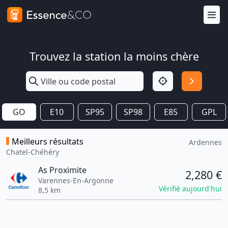
Trouvez la station la moins chère
GO
E10
SP95
SP98
E85
GPL
Meilleurs résultats
Ardennes
Chatel-Chéhéry
As Proximite
2,280 €
Varennes-En-Argonne
Vérifié aujourd'hui
8,5 km