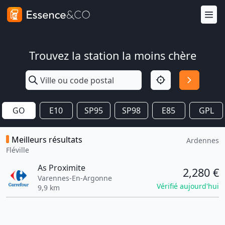
Trouvez la station la moins chère
GO
E10
SP95
SP98
E85
GPL
Meilleurs résultats
Ardennes
Fléville
As Proximite
2,280 €
Varennes-En-Argonne
Vérifié aujourd'hui
9,9 km