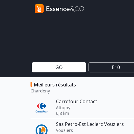
GO
E10
Meilleurs résultats
Chardeny
Carrefour Contact
Attigny
6,8 km
Sas Petro-Est Leclerc Vouziers
Vouziers