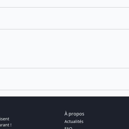
À propos
isent
Actualités
rant !
FAQ