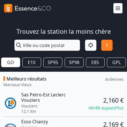
Trouvez la station la moins chère
GO
E10
SP95
SP98
E85
GPL
Meilleurs résultats
Ardennes
Marvaux-Vieux
Sas Petro-Est Leclerc
2,160 €
Vouziers
Vouziers
Vérifié aujourd'hui
12,1 km
Esso Chanzy
2,169 €