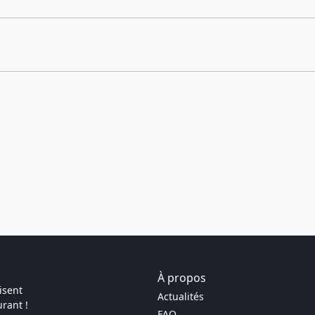
À propos
isent
Actualités
rant !
FAQ