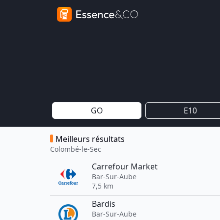
GO
E10
Meilleurs résultats
Colombé-le-Sec
Carrefour Market
Bar-Sur-Aube
7,5 km
Bardis
Bar-Sur-Aube