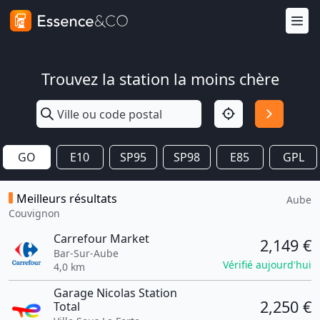
Trouvez la station la moins chère
GO
E10
SP95
SP98
E85
GPL
Meilleurs résultats
Aube
Couvignon
Carrefour Market
2,149 €
Bar-Sur-Aube
Vérifié aujourd'hui
4,0 km
Garage Nicolas Station
2,250 €
Total