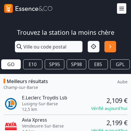
Trouvez la station la moins chère
GO
E10
SP95
SP98
E85
GPL
Meilleurs résultats
Aube
Champ-sur-Barse
E.Leclerc Troydis Lsb
2,109 €
Lusigny-Sur-Barse
Vérifié aujourd'hui
12,5 km
Avia Xpress
2,199 €
Vendeuvre-Sur-Barse
Vérifié aujourd'hui