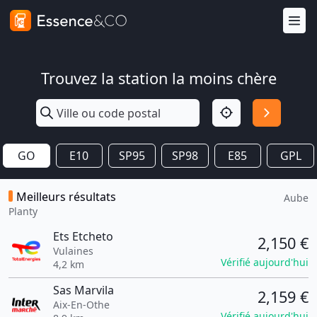
Trouvez la station la moins chère
GO
E10
SP95
SP98
E85
GPL
Meilleurs résultats
Aube
Planty
Ets Etcheto
2,150 €
Vulaines
Vérifié aujourd'hui
4,2 km
Sas Marvila
2,159 €
Aix-En-Othe
Vérifié aujourd'hui