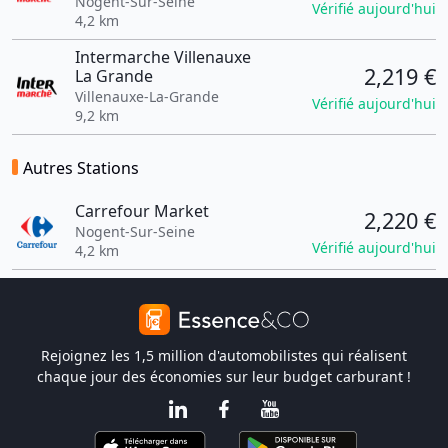
Nogent-Sur-Seine
Vérifié aujourd'hui
4,2 km
Intermarche Villenauxe
2,219 €
La Grande
Villenauxe-La-Grande
Vérifié aujourd'hui
9,2 km
Autres Stations
Carrefour Market
2,220 €
Nogent-Sur-Seine
Vérifié aujourd'hui
4,2 km
Rejoignez les 1,5 million d'automobilistes qui réalisent
chaque jour des économies sur leur budget carburant !