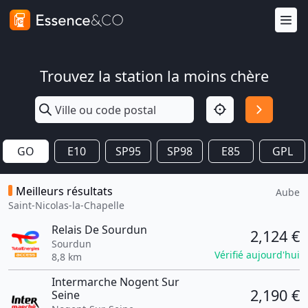
Trouvez la station la moins chère
GO
E10
SP95
SP98
E85
GPL
Meilleurs résultats
Aube
Saint-Nicolas-la-Chapelle
Relais De Sourdun
2,124 €
Sourdun
Vérifié aujourd'hui
8,8 km
Intermarche Nogent Sur
2,190 €
Seine