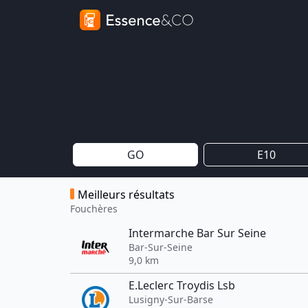
GO
E10
Meilleurs résultats
Fouchères
Intermarche Bar Sur Seine
Bar-Sur-Seine
9,0 km
E.Leclerc Troydis Lsb
Lusigny-Sur-Barse