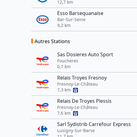
12,7 km
Esso Barsequanaise
Bar-Sur-Seine
9,2 km
Autres Stations
Sas Dosieres Auto Sport
Foucheres
0,7 km
Relais Troyes Fresnoy
Fresnoy-Le-Château
7,3 km
Relais De Troyes Plessis
Fresnoy-Le-Château
7,6 km
Sarl Sydistrib Carrefour Express
Lusigny-Sur-Barse
11,7 km