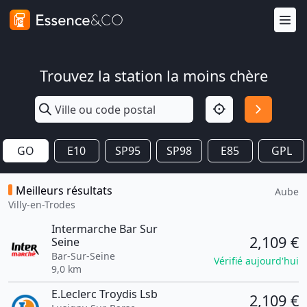
Trouvez la station la moins chère
GO
E10
SP95
SP98
E85
GPL
Meilleurs résultats
Aube
Villy-en-Trodes
Intermarche Bar Sur
2,109 €
Seine
Bar-Sur-Seine
Vérifié aujourd'hui
9,0 km
E.Leclerc Troydis Lsb
2,109 €