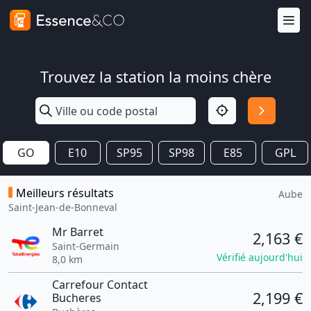
Trouvez la station la moins chère
GO
E10
SP95
SP98
E85
GPL
Meilleurs résultats
Aube
Saint-Jean-de-Bonneval
Mr Barret
2,163 €
Saint-Germain
Vérifié aujourd'hui
8,0 km
Carrefour Contact
2,199 €
Bucheres