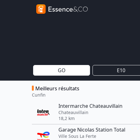
GO
E10
Meilleurs résultats
Cunfin
Intermarche Chateauvillain
Chateauvillain
18,2 km
Garage Nicolas Station Total
Ville Sous La Ferte