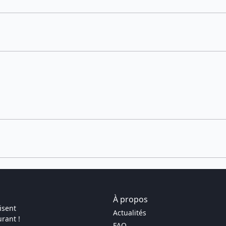
À propos
isent
Actualités
rant !
FAQ