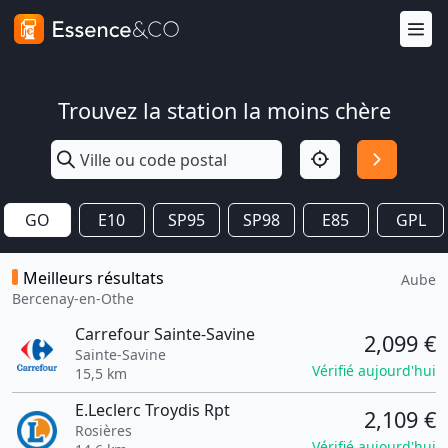
Trouvez la station la moins chère
GO
E10
SP95
SP98
E85
GPL
Meilleurs résultats
Aube
Bercenay-en-Othe
Carrefour Sainte-Savine
2,099 €
Sainte-Savine
Vérifié aujourd'hui
15,5 km
E.Leclerc Troydis Rpt
2,109 €
Rosières
Vérifié aujourd'hui