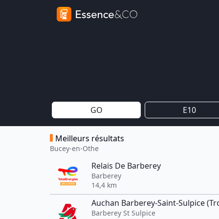
GO
E10
Meilleurs résultats
Bucey-en-Othe
Relais De Barberey
Barberey
14,4 km
Auchan Barberey-Saint-Sulpice (Tr
Barberey St Sulpice