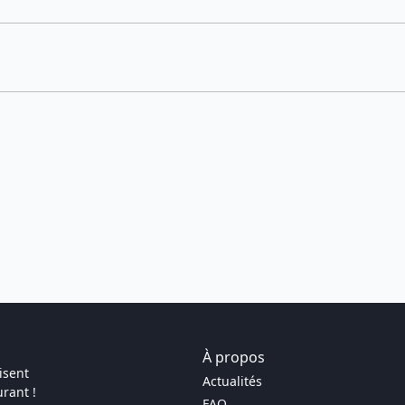
À propos
isent
Actualités
rant !
FAQ