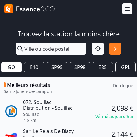
Trouvez la station la moins chère
GO
E10
SP95
SP98
E85
GPL
Meilleurs résultats
Dordogne
Saint-Julien-de-Lampon
072. Souillac
2,098 €
Distribution - Souillac
Souillac
Vérifié aujourd'hui
7,6 km
Sarl Le Relais De Blazy
2,144 €