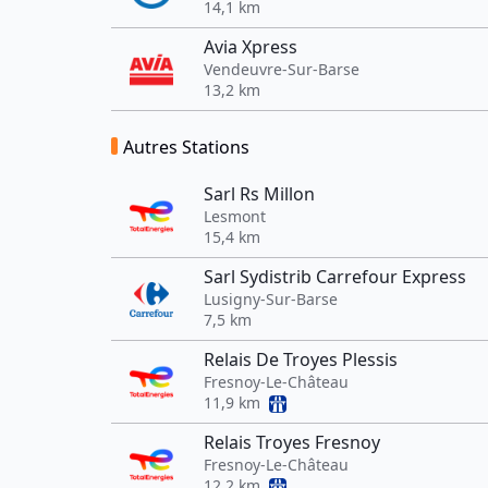
14,1 km
Avia Xpress
Vendeuvre-Sur-Barse
13,2 km
Autres Stations
Sarl Rs Millon
Lesmont
15,4 km
Sarl Sydistrib Carrefour Express
Lusigny-Sur-Barse
7,5 km
Relais De Troyes Plessis
Fresnoy-Le-Château
11,9 km
Relais Troyes Fresnoy
Fresnoy-Le-Château
12,2 km