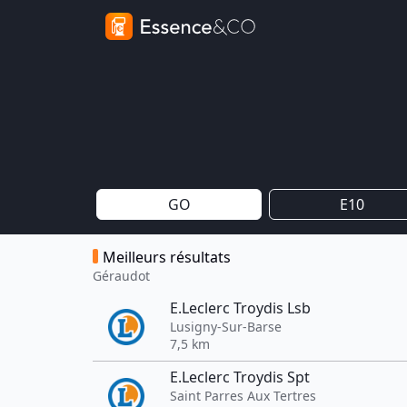
GO
E10
Meilleurs résultats
Géraudot
E.Leclerc Troydis Lsb
Lusigny-Sur-Barse
7,5 km
E.Leclerc Troydis Spt
Saint Parres Aux Tertres