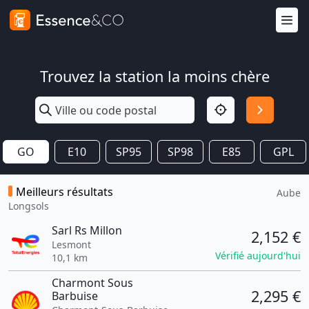
Trouvez la station la moins chère
GO
E10
SP95
SP98
E85
GPL
Meilleurs résultats
Aube
Longsols
Sarl Rs Millon
2,152 €
Lesmont
Vérifié aujourd'hui
10,1 km
Charmont Sous
2,295 €
Barbuise