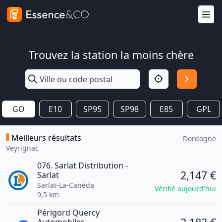
Trouvez la station la moins chère
GO
E10
SP95
SP98
E85
GPL
Meilleurs résultats
Dordogne
Veyrignac
076. Sarlat Distribution -
2,147 €
Sarlat
Sarlat-La-Canéda
Vérifié aujourd'hui
9,5 km
Périgord Quercy