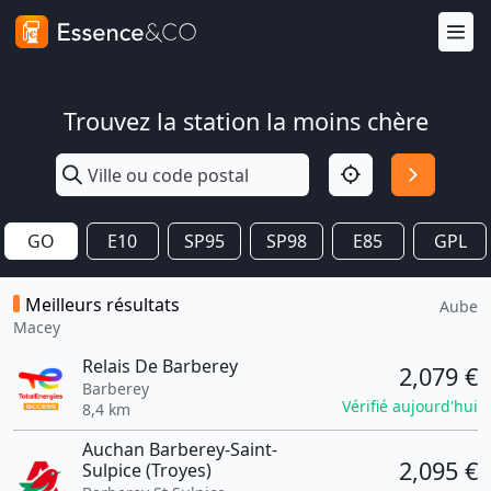
Trouvez la station la moins chère
GO
E10
SP95
SP98
E85
GPL
Meilleurs résultats
Aube
Macey
Relais De Barberey
2,079 €
Barberey
Vérifié aujourd'hui
8,4 km
Auchan Barberey-Saint-
2,095 €
Sulpice (Troyes)