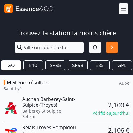
Trouvez la station la moins chère
GO
E10
SP95
SP98
E85
GPL
Meilleurs résultats
Aube
Saint-Lyé
Auchan Barberey-Saint-
2,100 €
Sulpice (Troyes)
Barberey St Sulpice
Vérifié aujourd'hui
3,4 km
Relais Troyes Pompidou
2,106 €