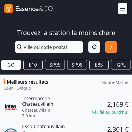
Trouvez la station la moins chère
GO
E10
SP95
SP98
E85
GPL
Meilleurs résultats
Haute-Marne
Cour-l'Évêque
Intermarche
2,169 €
Chateauvillain
Chateauvillain
Vérifié aujourd'hui
7,9 km
Esso Chateauvillain
2,301 €