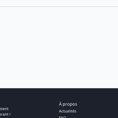
À propos
isent
Actualités
rant !
FAQ