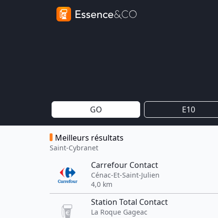
GO
E10
Meilleurs résultats
Saint-Cybranet
Carrefour Contact
Cénac-Et-Saint-Julien
4,0 km
Station Total Contact
La Roque Gageac