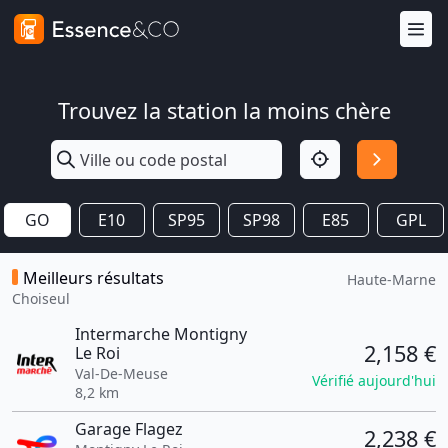
Trouvez la station la moins chère
GO
E10
SP95
SP98
E85
GPL
Meilleurs résultats
Haute-Marne
Choiseul
Intermarche Montigny
2,158 €
Le Roi
Val-De-Meuse
Vérifié aujourd'hui
8,2 km
Garage Flagez
2,238 €