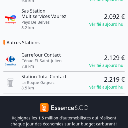
9,8 km
Sas Station
2,092 €
Multiservices Vaurez
Pays De Belves
Vérifié aujourd'hui
8,2 km
Autres Stations
Carrefour Contact
2,129 €
Cénac-Et-Saint-Julien
Vérifié aujourd'hui
7,8 km
Station Total Contact
2,219 €
La Roque Gageac
Vérifié aujourd'hui
8,5 km
Rejoignez les 1,5 million d'automobilistes qui réalisent
chaque jour des économies sur leur budget carburant !