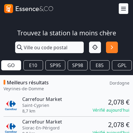
Trouvez la station la moins chère
GO
E10
SP95
SP98
E85
GPL
Meilleurs résultats
Dordogne
Veyrines-de-Domme
Carrefour Market
2,078 €
Saint-Cyprien
Vérifié aujourd'hui
8,7 km
Carrefour Market
2,078 €
Siorac-En-Périgord
Vérifié aujourd'hui