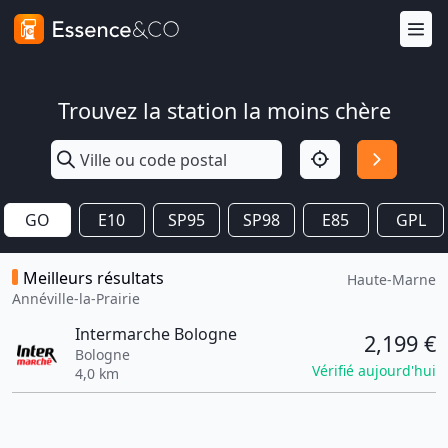
Trouvez la station la moins chère
GO
E10
SP95
SP98
E85
GPL
Meilleurs résultats
Haute-Marne
Annéville-la-Prairie
Intermarche Bologne
2,199 €
Bologne
Vérifié aujourd'hui
4,0 km