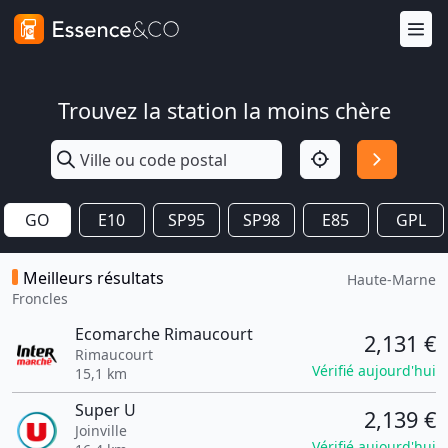
Trouvez la station la moins chère
GO
E10
SP95
SP98
E85
GPL
Meilleurs résultats
Haute-Marne
Froncles
Ecomarche Rimaucourt
2,131 €
Rimaucourt
Vérifié aujourd'hui
15,1 km
Super U
2,139 €
Joinville
Vérifié aujourd'hui