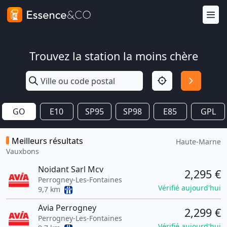
Trouvez la station la moins chère
GO
E10
SP95
SP98
E85
GPL
Meilleurs résultats
Haute-Marne
Vauxbons
Noidant Sarl Mcv
2,295 €
Perrogney-Les-Fontaines
Vérifié aujourd'hui
9,7 km
Avia Perrogney
2,299 €
Perrogney-Les-Fontaines
Vérifié aujourd'hui