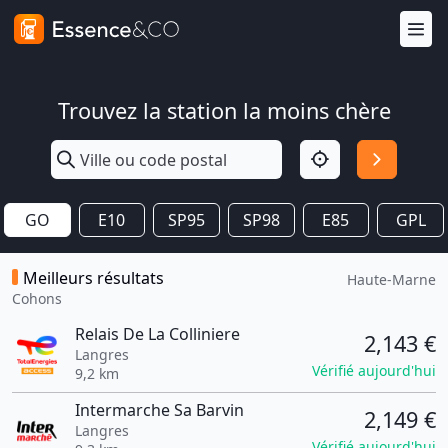
Trouvez la station la moins chère
GO
E10
SP95
SP98
E85
GPL
Meilleurs résultats
Haute-Marne
Cohons
Relais De La Colliniere
2,143 €
Langres
Vérifié aujourd'hui
9,2 km
Intermarche Sa Barvin
2,149 €
Langres
Vérifié aujourd'hui