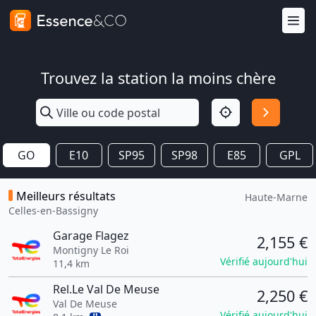
Trouvez la station la moins chère
GO
E10
SP95
SP98
E85
GPL
Meilleurs résultats
Haute-Marne
Celles-en-Bassigny
Garage Flagez
2,155 €
Montigny Le Roi
Vérifié aujourd'hui
11,4 km
Rel.Le Val De Meuse
2,250 €
Val De Meuse
Vérifié aujourd'hui