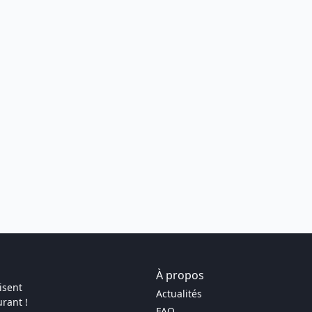
À propos
isent
Actualités
rant !
FAQ