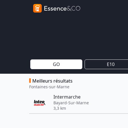
GO
E10
Meilleurs résultats
Fontaines-sur-Marne
Intermarche
Bayard-Sur-Marne
3,3 km